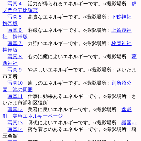
写真４
活力が得られるエネルギーです。○撮影場所：
虎
ノ門金刀比羅宮
写真５
高貴なエネルギーです。○撮影場所：
下鴨神社
携帯版
写真６
荘厳なエネルギーです。○撮影場所：
上賀茂神
社
携帯版
写真７
力強いエネルギーです。○撮影場所：
枚岡神社
携帯版
写真８
心の治癒によいエネルギーです。○撮影場所：
葛
西神社
写真９
やさしいエネルギーです。○撮影場所：さいたま
市某所
写真10
癒しのエネルギーです。○撮影場所：
別所沼公
園 池の周囲
写真11
仕事に効果あるエネルギーです。○撮影場所：さ
いたま市浦和区役所
写真12
美容に良いエネルギーです。○撮影場所：
盆栽
町
美容エネルギーページ
写真13
瞑想によいエネルギーです。○撮影場所：
護国寺
写真14
落ち着きのあるエネルギーです。○撮影場所：埼
玉会館