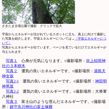
さきたま古墳公園で撮影 クリックで拡大
宇宙からエネルギーが注がれているスポットに立ち、真上に向けて撮影し
た写真を紹介します。宇宙エネルギーについては→
〔宇宙エネルギーにつ
いて〕
写真からエネルギーが出ています。ページを見ているだけでエネルギーが
与えられます。
写真１
心身が元気になります。○撮影場所：
吹上稲荷神
社の３本樹木
写真２
運気の良いエネルギーです。○撮影場所：
湯島天
神女坂
写真2-1
運気の良いエネルギーです。○撮影場所：
神田明
神男坂
写真2-2
運気の良いエネルギーです。○撮影場所：大将軍
八神社
写真３
富士山のような澄んだエネルギーです。○撮影場
所：
鎮守氷川神社の富士塚横