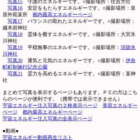
写真15
守護のエネルギーです。○撮影場所：住吉大社
写真16
安定をもたらすエネルギーです。○撮影場所：皇
居外苑某所
都内最高エネルギーページ
写真17
バランスの取れたエネルギーです。○撮影場所：
越木岩神社
写真18
霊体を癒すエネルギーです。○撮影場所：大宮氷
川神社
写真19
平穏無事のエネルギーです。○撮影場所：
沼袋氷
川神社
写真20
運気と元気のエネルギーです。○撮影場所：
伊奈
町町制施行記念公園
写真21
霊力を高めるエネルギーです。○撮影場所：某神
社
まとめて写真を表示するページもあります。ＰＣの方はこち
らのページが便利です。（携帯では表示できません）
宇宙エネルギー注入写真の２枚表示ページ
美容エネルギー
ページ
都内最高エネルギーページ
宇宙エネルギー注入写真の全表示ページ
●動画●
宇宙エネルギー動画再生リスト