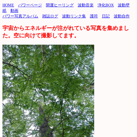
HOME
パワーページ
開運ヒーリング
波動音楽
浄化BOX
波動壁
紙
動画
パワー写真アルバム
雑誌ログ
波動リンク集
護符
日記
波動自作
宇宙からエネルギーが注がれている写真を集めまし
た。空に向けて撮影してます。