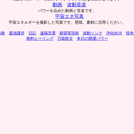
動画
波動音楽
パワーを込めた動画と音楽です。
宇宙エネ写真
宇宙エネルギーを撮影した写真です。壁紙、素材に活用ください。
体験
最強護符
日記
遠隔充電
願望実現術
波動リンク
浄化BOX
怪奇
無料ヒーリング
万能呪文
本日の開運パワー