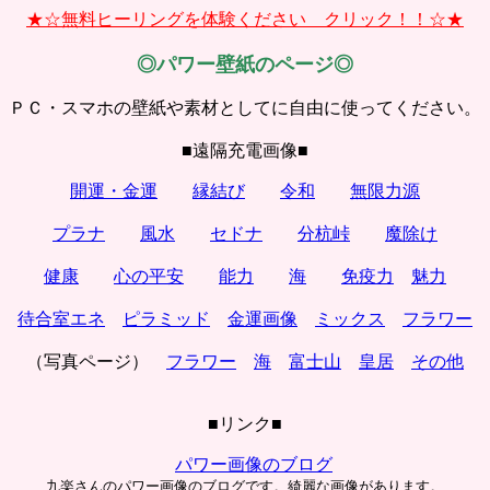
★☆無料ヒーリングを体験ください クリック！！☆★
◎パワー壁紙のページ◎
ＰＣ・スマホの壁紙や素材としてに自由に使ってください。
■遠隔充電画像■
開運・金運
縁結び
令和
無限力源
プラナ
風水
セドナ
分杭峠
魔除け
健康
心の平安
能力
海
免疫力
魅力
待合室エネ
ピラミッド
金運画像
ミックス
フラワー
（写真ページ）
フラワー
海
富士山
皇居
その他
■リンク■
パワー画像のブログ
九楽さんのパワー画像のブログです。綺麗な画像があります。