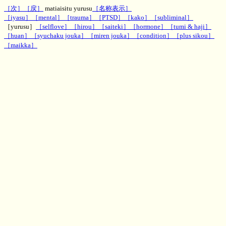
［次］
［戻］
matiaisitu yurusu
［名称表示］
［iyasu］
［mental］
［trauma］
［PTSD］
［kako］
［subliminal］
［yurusu］
［selflove］
［hirou］
［saiteki］
［hormone］
［tumi & haji］
［huan］
［syuchaku jouka］
［miren jouka］
［condition］
［plus sikou］
［maikka］
神秘のお部屋待合室の許すエネルギー
文字波動,一行文字波動,待合室エネルギー、効果,評判,ヒーリング,パワー,MH,魔術,呪術,潜在意
識,運勢,波動,PSYRYU,彩竜,神秘のお部屋,ゲストブック,知恵袋板,2ch,5ch,波動改善,ダウジング,
スピリチュアル,スレッド,２ちゃんねる ５ちゃんねる