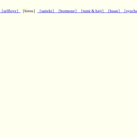
［selflove］
［hirou］
［saiteki］
［hormone］
［tumi & haji］
［huan］
［syucha
,波動,PSYRYU,彩竜,神秘のお部屋,ゲストブック,知恵袋板,2ch,5ch,波動改善,ダウジング,スピ