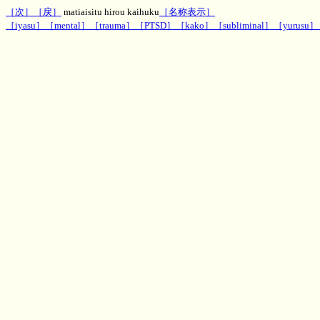
［次］
［戻］
matiaisitu hirou kaihuku
［名称表示］
［iyasu］
［mental］
［trauma］
［PTSD］
［kako］
［subliminal］
［yurusu］
屋待合室の疲労回復エネルギー
文字波動,一行文字波動,待合室エネルギー、効果,評判,ヒーリング,パワー,MH,魔術,呪術,潜在意識,運勢