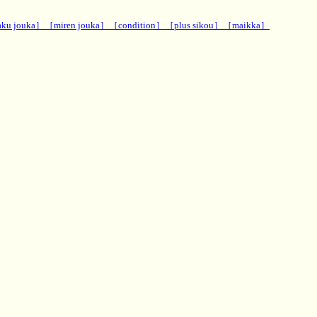
ku jouka］
［miren jouka］
［condition］
［plus sikou］
［maikka］
神秘のお部
リチュアル,スレッド,２ちゃんねる ５ちゃんねる