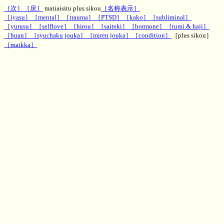
［次］
［戻］
matiaisitu plus sikou
［名称表示］
［iyasu］
［mental］
［trauma］
［PTSD］
［kako］
［subliminal］
［yurusu］
［selflove］
［hirou］
［saiteki］
［hormone］
［tumi & haji］
［huan］
［syuchaku jouka］
［miren jouka］
［condition］
［plus sikou］
［maikka］
神秘のお部屋待合室のプラス思考エネルギー
文字波動,一行文字波動,待合室エネルギー、効果,評判,ヒーリング,パワー,MH,魔術,呪術,潜在意
識,運勢,波動,PSYRYU,彩竜,神秘のお部屋,ゲストブック,知恵袋板,2ch,5ch,波動改善,ダウジング,
スピリチュアル,スレッド,２ちゃんねる ５ちゃんねる