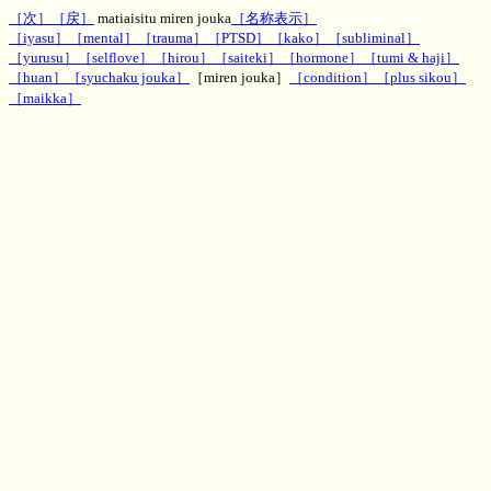
［次］
［戻］
matiaisitu miren jouka
［名称表示］
［iyasu］
［mental］
［trauma］
［PTSD］
［kako］
［subliminal］
［yurusu］
［selflove］
［hirou］
［saiteki］
［hormone］
［tumi & haji］
［huan］
［syuchaku jouka］
［miren jouka］
［condition］
［plus sikou］
［maikka］
神秘のお部屋待合室の未練浄化エネルギー
文字波動,一行文字波動,待合室エネルギー、効果,評判,ヒーリング,パワー,MH,魔術,呪術,潜在意
識,運勢,波動,PSYRYU,彩竜,神秘のお部屋,ゲストブック,知恵袋板,2ch,5ch,波動改善,ダウジング,
スピリチュアル,スレッド,２ちゃんねる ５ちゃんねる