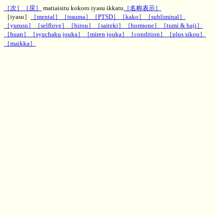
［次］
［戻］
matiaisitu kokoro iyasu ikkatu
［名称表示］
［iyasu］
［mental］
［trauma］
［PTSD］
［kako］
［subliminal］
［yurusu］
［selflove］
［hirou］
［saiteki］
［hormone］
［tumi & haji］
［huan］
［syuchaku jouka］
［miren jouka］
［condition］
［plus sikou］
［maikka］
神秘のお部屋待合室の心を癒やす一括ページエネルギー