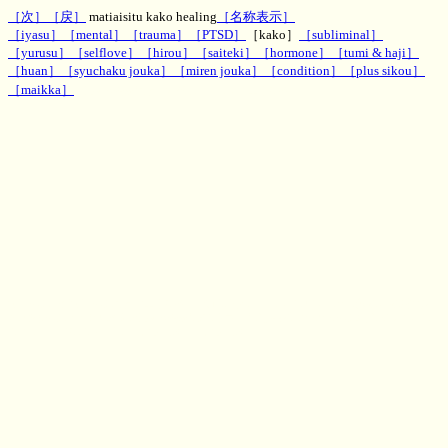
［次］
［戻］
matiaisitu kako healing
［名称表示］
［iyasu］
［mental］
［trauma］
［PTSD］
［kako］
［subliminal］
［yurusu］
［selflove］
［hirou］
［saiteki］
［hormone］
［tumi & haji］
［huan］
［syuchaku jouka］
［miren jouka］
［condition］
［plus sikou］
［maikka］
神秘のお部屋待合室の過去ヒーリングエネルギー
文字波動,一行文字波動,待合室エネルギー、効果,評判,ヒーリング,パワー,MH,魔術,呪術,潜在意
識,運勢,波動,PSYRYU,彩竜,神秘のお部屋,ゲストブック,知恵袋板,2ch,5ch,波動改善,ダウジング,
スピリチュアル,スレッド,２ちゃんねる ５ちゃんねる