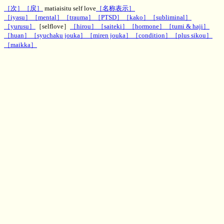
［次］
［戻］
matiaisitu self love
［名称表示］
［iyasu］
［mental］
［trauma］
［PTSD］
［kako］
［subliminal］
［yurusu］
［selflove］
［hirou］
［saiteki］
［hormone］
［tumi & haji］
［huan］
［syuchaku jouka］
［miren jouka］
［condition］
［plus sikou］
［maikka］
神秘のお部屋待合室の自己愛エネルギー
文字波動,一行文字波動,待合室エネルギー、効果,評判,ヒーリング,パワー,MH,魔術,呪術,潜在意
識,運勢,波動,PSYRYU,彩竜,神秘のお部屋,ゲストブック,知恵袋板,2ch,5ch,波動改善,ダウジング,
スピリチュアル,スレッド,２ちゃんねる ５ちゃんねる