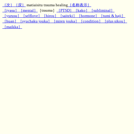
［次］
［戻］
matiaisitu trauma healing
［名称表示］
［iyasu］
［mental］
［trauma］
［PTSD］
［kako］
［subliminal］
［yurusu］
［selflove］
［hirou］
［saiteki］
［hormone］
［tumi & haji］
［huan］
［syuchaku jouka］
［miren jouka］
［condition］
［plus sikou］
［maikka］
神秘のお部屋待合室のトラウマ浄化エネルギー
文字波動,一行文字波動,待合室エネルギー、効果,評判,ヒーリング,パワー,MH,魔術,呪術,潜在意
識,運勢,波動,PSYRYU,彩竜,神秘のお部屋,ゲストブック,知恵袋板,2ch,5ch,波動改善,ダウジング,
スピリチュアル,スレッド,２ちゃんねる ５ちゃんねる