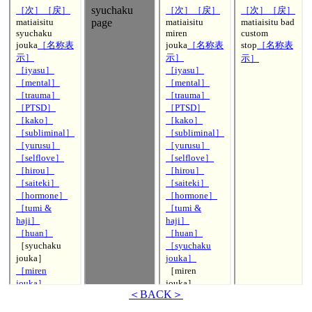
＜BACK＞