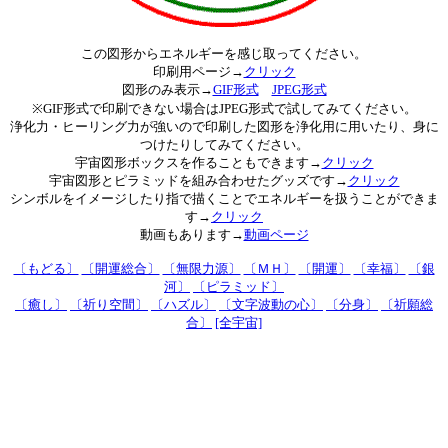
この図形からエネルギーを感じ取ってください。
印刷用ページ→
クリック
図形のみ表示→
GIF形式
JPEG形式
※GIF形式で印刷できない場合はJPEG形式で試してみてください。
浄化力・ヒーリング力が強いので印刷した図形を浄化用に用いたり、身に
つけたりしてみてください。
宇宙図形ボックスを作ることもできます→
クリック
宇宙図形とピラミッドを組み合わせたグッズです→
クリック
シンボルをイメージしたり指で描くことでエネルギーを扱うことができま
す→
クリック
動画もあります→
動画ページ
〔もどる〕
〔開運総合〕
〔無限力源〕
〔ＭＨ〕
〔開運〕
〔幸福〕
〔銀
河〕
〔ピラミッド〕
〔癒し〕
〔祈り空間〕
〔ハズル〕
〔文字波動の心〕
〔分身〕
〔祈願総
合〕
[全宇宙]
文字波動 5ch 2ch ５ちゃんねる ２ちゃんねる psyryu 知恵袋板 神秘のお部
屋