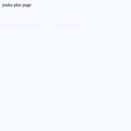
jouka plus page
神秘のお部屋 文字波動 psyryu 危険 効果 2ch 5ch ２ちゃんねる ５ちゃんねる