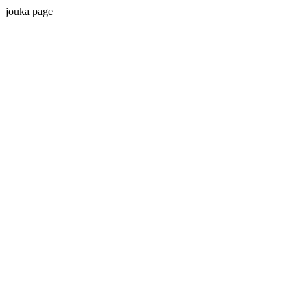
jouka page
神秘のお部屋 文字波動 psyryu 危険 効果 2ch 5ch ２ちゃんねる ５ちゃんねる