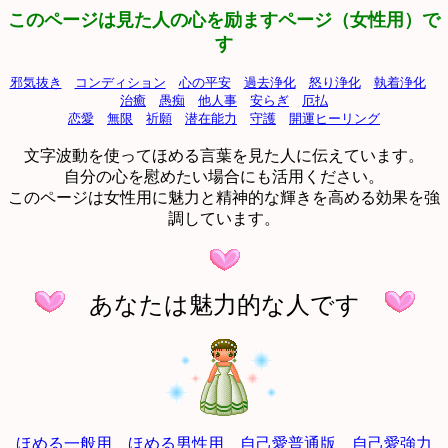
このページは見た人の心を励ますページ（女性用）で
す
邪気抜き
コンディション
心の平安
過去浄化
怒り浄化
執着浄化
治癒
愚痴
他人事
安らぎ
厄払
恋愛
無限
祈願
潜在能力
守護
開運ヒーリング
文字波動を使ってほめる言葉を見た人に伝えています。
自分の心を慰めたい場合にも活用ください。
このページは女性用に魅力と精神的な輝きを高める効果を強
調しています。
あなたは魅力的な人です
ほめる一般用
ほめる男性用
自己愛普通版
自己愛強力