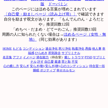
版
ドーパミン
このページにはほめる言葉が埋めこまれています
〔自己愛・励ましページ（読み上げ用）〕
で確認できます
自分を励ます呪文があります。「もんでんのん・よろだと
や」推奨回数12回
「めちぺ・だまめ・どてーわごん」推奨回数13回
周囲の人に知られたくない場合は→
ほめるページ（女性・無
地）
（同じ効果があります）
HOME
もどる
コンディション
過去浄化
怒り浄化
執着浄化
愚痴
他人事
幸
福感
ひらめき
邪気除去
サブリミナル
名言集
アファ
イメージ
潜在能力
（待合室）
癒し
トラウマ
PTSD
サブリミ
ナル
許す
自己愛
最適
罪と恥
不安
心の癒し方
安らぎ
安らぎ(動)
安らぎ(静)
心のコンディション
待合室一括
睡眠
ポジティブ
幸せホルモン
by 神秘のお部屋