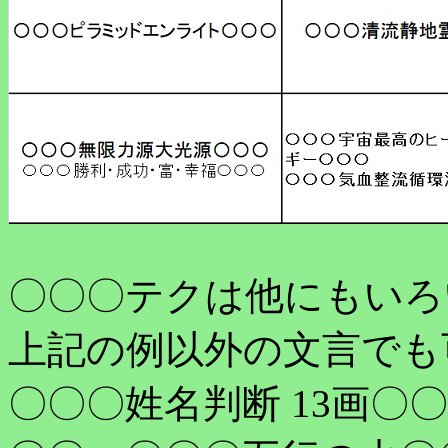
〇〇〇テクは他にもいろ
上記の例以外の文言でも
〇〇〇姓名判断 13画〇