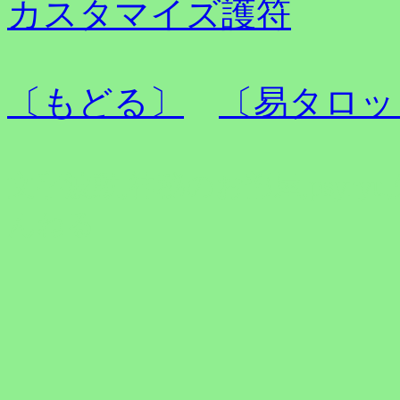
カスタマイズ護符
〔もどる〕
〔易タロッ
文字波動,神秘のお部屋,psyryu,
んねる