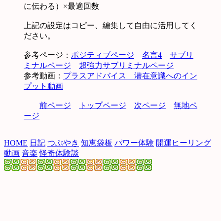
に伝わる）×最適回数
上記の設定はコピー、編集して自由に活用してく
ださい。
参考ページ：
ポジティブページ
名言4
サブリ
ミナルページ
超強力サブリミナルページ
参考動画：
プラスアドバイス 潜在意識へのイン
プット動画
前ページ
トップページ
次ページ
無地ペ
ージ
HOME
日記
つぶやき
知恵袋板
パワー体験
開運ヒーリング
動画
音楽
怪奇体験談