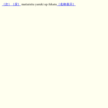
［次］
［戻］
matiaisitu yaruki up ikkatu
［名称表示］
神秘のお部屋待合室のやる気