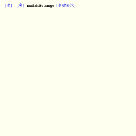
［次］
［戻］
matiaisitu zange
［名称表示］
神秘のお部屋待合室の懺悔エネルギー
文字波動,一行文字波動,待合室エネルギー、効果,評判,ヒーリング,パワー,MH,魔術,呪術,潜在意
識,運勢,波動,PSYRYU,彩竜,神秘のお部屋,ゲストブック,知恵袋板,2ch,5ch,波動改善,ダウジング,
スピリチュアル,スレッド,２ちゃんねる ５ちゃんねる