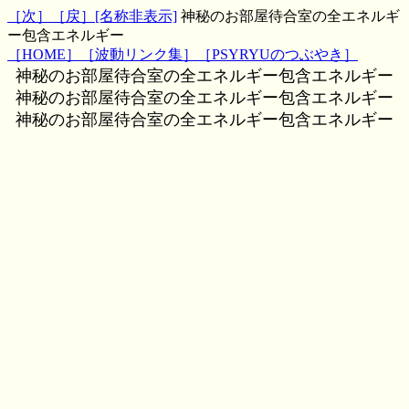
［次］
［戻］
[名称非表示]
神秘のお部屋待合室の全エネルギ
ー包含エネルギー
［HOME］
［波動リンク集］
［PSYRYUのつぶやき］
神秘のお部屋待合室の全エネルギー包含エネルギー
神秘のお部屋待合室の全エネルギー包含エネルギー
神秘のお部屋待合室の全エネルギー包含エネルギー
文字波動,一行文字波動,待合室エネルギー、効果,評判,ヒーリング,パワー,MH,魔術,呪術,潜在意
識,運勢,波動,PSYRYU,彩竜,神秘のお部屋,ゲストブック,知恵袋板,2ch,5ch,波動改善,ダウジング,
スピリチュアル,スレッド,２ちゃんねる ５ちゃんねる