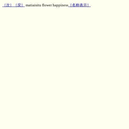
［次］
［戻］
matiaisitu flower happiness
［名称表示］
神秘のお部屋待合室の花の
幸福エネルギー
文字波動,一行文字波動,待合室エネルギー、効果,評判,ヒーリング,パワー,MH,魔術,呪術,潜在意
識,運勢,波動,PSYRYU,彩竜,神秘のお部屋,ゲストブック,知恵袋板,2ch,5ch,波動改善,ダウジング,
スピリチュアル,スレッド,２ちゃんねる ５ちゃんねる