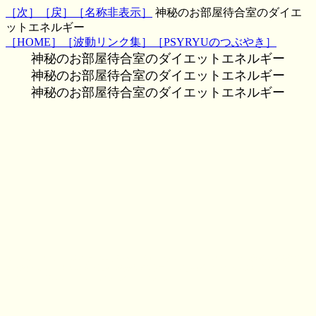
［次］
［戻］
［名称非表示］
神秘のお部屋待合室のダイエ
ットエネルギー
［HOME］
［波動リンク集］
［PSYRYUのつぶやき］
神秘のお部屋待合室のダイエットエネルギー
神秘のお部屋待合室のダイエットエネルギー
神秘のお部屋待合室のダイエットエネルギー
文字波動,一行文字波動,待合室エネルギー、効果,評判,ヒーリング,パワー,MH,魔術,呪術,潜在意
識,運勢,波動,PSYRYU,彩竜,神秘のお部屋,ゲストブック,知恵袋板,2ch,5ch,波動改善,ダウジング,
スピリチュアル,スレッド,２ちゃんねる ５ちゃんねる